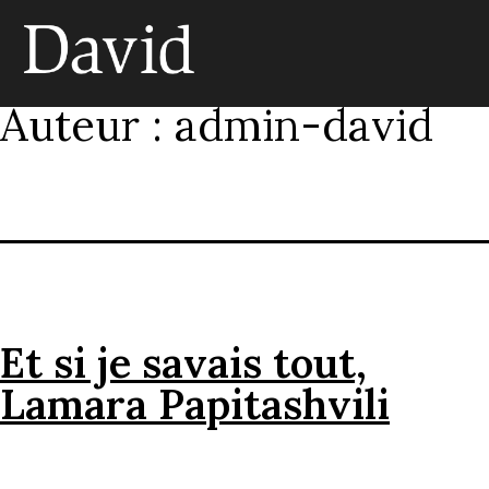
Skip
to
content
Auteur :
admin-david
Et si je savais tout,
Lamara Papitashvili