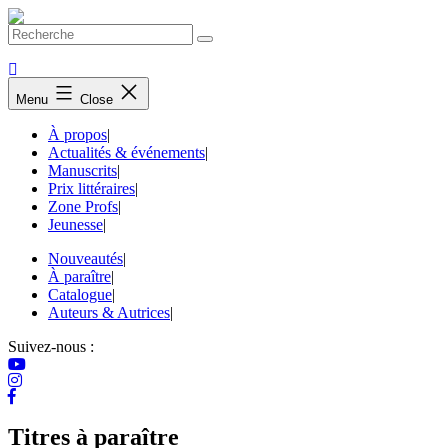
Skip
to
content
Menu
Close
À propos
|
Actualités & événements
|
Manuscrits
|
Prix littéraires
|
Zone Profs
|
Jeunesse
|
Nouveautés
|
À paraître
|
Catalogue
|
Auteurs & Autrices
|
Suivez-nous :
Titres à paraître