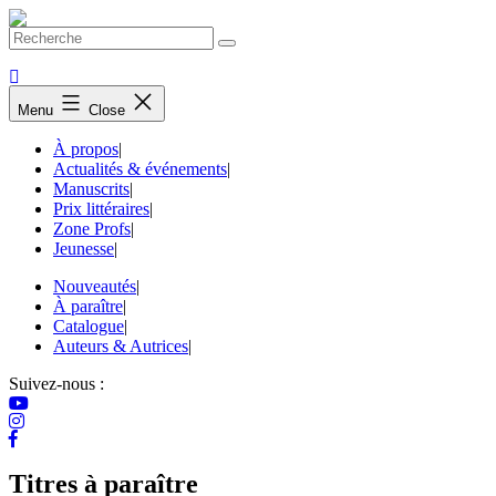
Skip
to
content
Menu
Close
À propos
|
Actualités & événements
|
Manuscrits
|
Prix littéraires
|
Zone Profs
|
Jeunesse
|
Nouveautés
|
À paraître
|
Catalogue
|
Auteurs & Autrices
|
Suivez-nous :
Titres à paraître