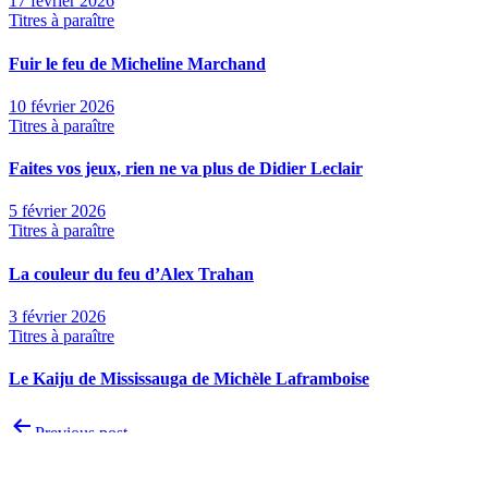
17 février 2026
Titres à paraître
Fuir le feu de Micheline Marchand
10 février 2026
Titres à paraître
Faites vos jeux, rien ne va plus de Didier Leclair
5 février 2026
Titres à paraître
La couleur du feu d’Alex Trahan
3 février 2026
Titres à paraître
Le Kaiju de Mississauga de Michèle Laframboise
Navigation
Previous post
de
Inventivité, transversalité et marges au prisme des littératures de
l'article