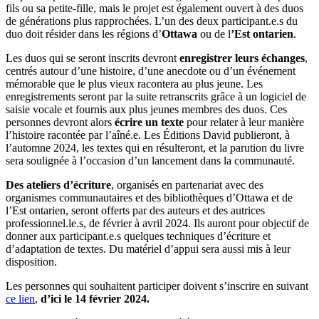
fils ou sa petite-fille, mais le projet est également ouvert à des duos
de générations plus rapprochées. L’un des deux participant.e.s du
duo doit résider dans les régions d’
Ottawa
ou de l
’Est ontarien
.
Les duos qui se seront inscrits devront
enregistrer leurs échanges
,
centrés autour d’une histoire, d’une anecdote ou d’un événement
mémorable que le plus vieux racontera au plus jeune. Les
enregistrements seront par la suite retranscrits grâce à un logiciel de
saisie vocale et fournis aux plus jeunes membres des duos. Ces
personnes devront alors
écrire un texte
pour relater à leur manière
l’histoire racontée par l’aîné.e. Les Éditions David publieront, à
l’automne 2024, les textes qui en résulteront, et la parution du livre
sera soulignée à l’occasion d’un lancement dans la communauté.
Des ateliers d’écriture
, organisés en partenariat avec des
organismes communautaires et des bibliothèques d’Ottawa et de
l’Est ontarien, seront offerts par des auteurs et des autrices
professionnel.le.s, de février à avril 2024. Ils auront pour objectif de
donner aux participant.e.s quelques techniques d’écriture et
d’adaptation de textes. Du matériel d’appui sera aussi mis à leur
disposition.
Les personnes qui souhaitent participer doivent s’inscrire en suivant
ce lien
,
d’ici le 14 février 2024.