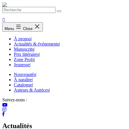
Skip
to
content
Menu
Close
À propos
|
Actualités & événements
|
Manuscrits
|
Prix littéraires
|
Zone Profs
|
Jeunesse
|
Nouveautés
|
À paraître
|
Catalogue
|
Auteurs & Autrices
|
Suivez-nous :
Actualités