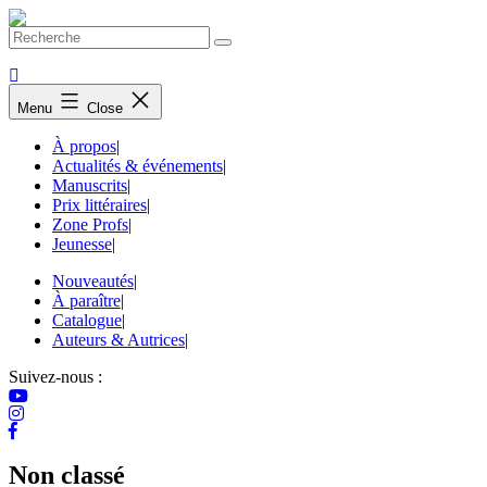
Skip
to
content
Menu
Close
À propos
|
Actualités & événements
|
Manuscrits
|
Prix littéraires
|
Zone Profs
|
Jeunesse
|
Nouveautés
|
À paraître
|
Catalogue
|
Auteurs & Autrices
|
Suivez-nous :
Non classé