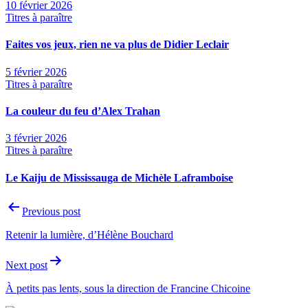
10 février 2026
Titres à paraître
Faites vos jeux, rien ne va plus de Didier Leclair
5 février 2026
Titres à paraître
La couleur du feu d’Alex Trahan
3 février 2026
Titres à paraître
Le Kaiju de Mississauga de Michèle Laframboise
Navigation
Previous post
de
Retenir la lumière, d’Hélène Bouchard
l'article
Next post
À petits pas lents, sous la direction de Francine Chicoine