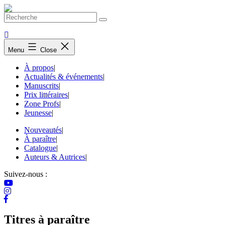
Skip
to
content
Menu
Close
À propos
|
Actualités & événements
|
Manuscrits
|
Prix littéraires
|
Zone Profs
|
Jeunesse
|
Nouveautés
|
À paraître
|
Catalogue
|
Auteurs & Autrices
|
Suivez-nous :
Titres à paraître