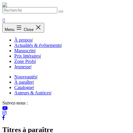
Skip
to
content
Menu
Close
À propos
|
Actualités & événements
|
Manuscrits
|
Prix littéraires
|
Zone Profs
|
Jeunesse
|
Nouveautés
|
À paraître
|
Catalogue
|
Auteurs & Autrices
|
Suivez-nous :
Titres à paraître