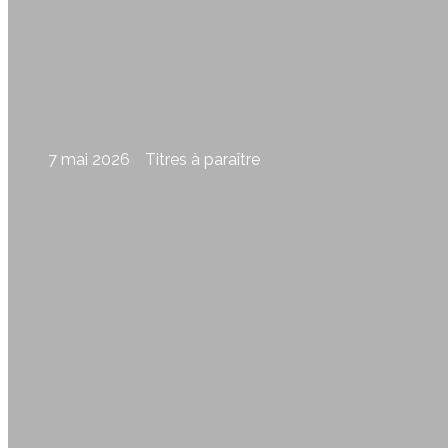
7 mai 2026
Titres à paraître
Le ciel à finir, de Brigitte Lavallée