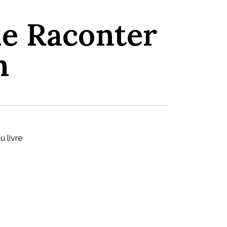
e Raconter
n
 livre