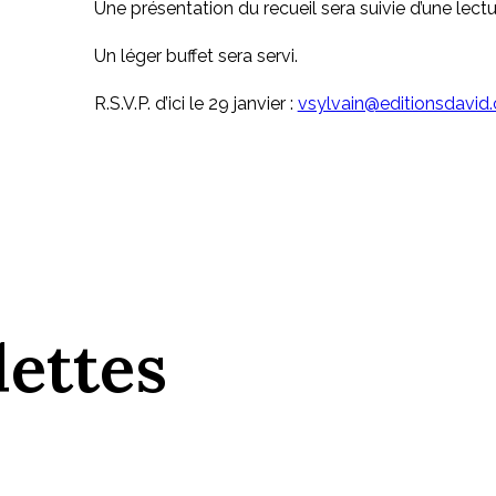
Une présentation du recueil sera suivie d’une lect
Un léger buffet sera servi.
R.S.V.P. d’ici le 29 janvier :
vsylvain@editionsdavid
dettes