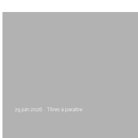
29 juin 2026
Titres à paraître
Et si je savais tout, Lamara Papitashvil