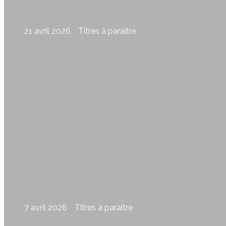
21 avril 2026
Titres à paraître
Les murs de ma prison, Hélène Laver
7 avril 2026
Titres à paraître