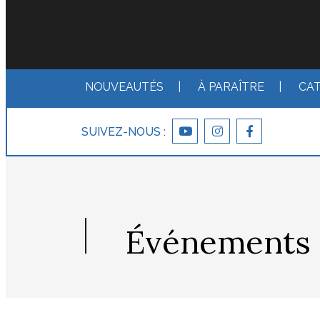
NOUVEAUTÉS
|
À PARAÎTRE
|
CA
SUIVEZ-NOUS :
Événements