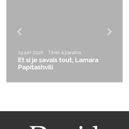
29 juin 2026
Titres à paraître
Et si je savais tout, Lamara
Papitashvili