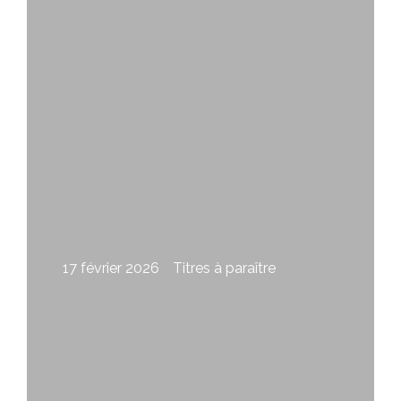
Leblanc
17 février 2026
Titres à paraître
Fuir le feu de Micheline Marchand