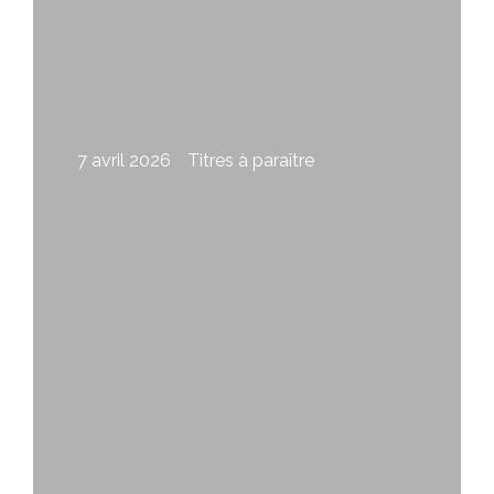
7 avril 2026
Titres à paraître
Impunité de Claude Fleury