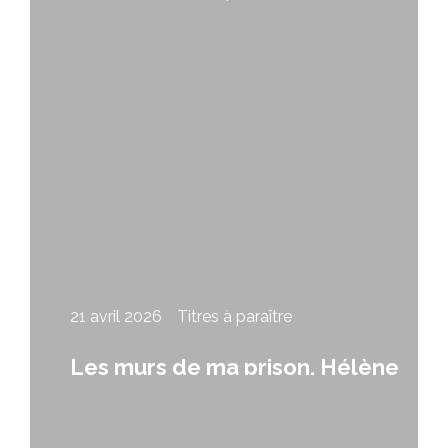
Le ciel à finir, de Brigitte Lavallée
21 avril 2026
Titres à paraître
Les murs de ma prison, Hélène
Lavery