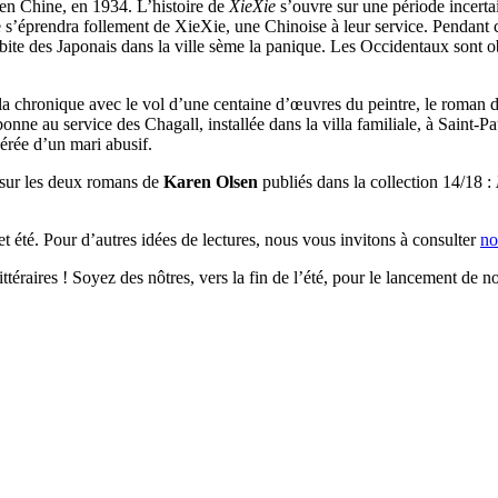
 en Chine, en 1934. L’histoire de
XieXie
s’ouvre sur une période incerta
’éprendra follement de XieXie, une Chinoise à leur service. Pendant ce
ite des Japonais dans la ville sème la panique. Les Occidentaux sont o
é la chronique avec le vol d’une centaine d’œuvres du peintre, le roman 
 bonne au service des Chagall, installée dans la villa familiale, à Sain
ibérée d’un mari abusif.
 sur les deux romans de
Karen Olsen
publiés dans la collection 14/18 :
t été. Pour d’autres idées de lectures, nous vous invitons à consulter
no
ttéraires ! Soyez des nôtres, vers la fin de l’été, pour le lancement de