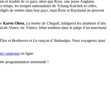
ine et trouble de ce pays, alors que Rose, une jeune Anglaise,
 temps, les troupes nationalistes de Tchang Kaïchek et celles,
bligés de rentrer dans leur pays, mais Rose et Raymond ne peuvent
de
Karen Olsen
,
La bonne de Chagall
, intriguera les amateurs d’arts
t-Paul-de-Vence, en France. Irène tombera dans le piège d’un marchand
Élise et Beethoven
et
La rançon d’Atahualpa
. Vous voyagerez ainsi
tre catalogue
en ligne.
 notre programmation automnale !