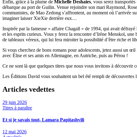
Enfin, grâce à la plume de
Michelle Deshaies
, vous serez transportés
débarque au port de Guilin. Venue rejoindre son mari Raymond, Rose s
communistes, de Mao Zedong s’affrontent, au moment où l’arrivée sub
imaginer laisser XieXie derrière eux…
Inspirée par la fameuse « affaire Chagall » de 1994, qui avait défray
et les esprits curieux. Vous y ferez la rencontre d’Irène Menskoï, une
de tableaux véreux, qui lui fera miroiter la possibilité d’être riche et l
Si vous cherchez de bons romans pour adolescents, jetez aussi un œil
avec Élise et ses amis en Allemagne, en Autriche, puis au Pérou !
Ce ne sont là que quelques titres que nous vous invitons à découvrir ce
Les Éditions David vous souhaitent un bel été rempli de découvertes li
Articles vedettes
29 juin 2026
Titres à paraître
Et si je savais tout, Lamara Papitashvili
12 mai 2026