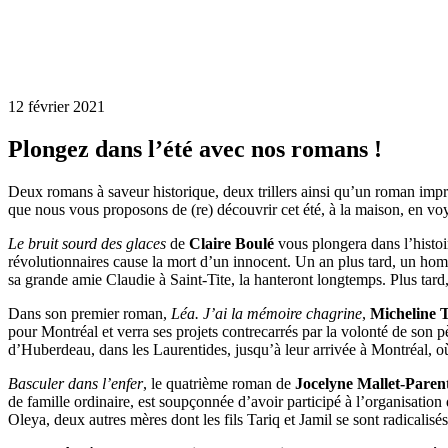
12 février 2021
Plongez dans l’été avec nos romans !
Deux romans à saveur historique, deux trillers ainsi qu’un roman imp
que nous vous proposons de (re) découvrir cet été, à la maison, en voy
Le bruit sourd des glaces
de
Claire Boulé
vous plongera dans l’histoi
révolutionnaires cause la mort d’un innocent. Un an plus tard, un homm
sa grande amie Claudie à Saint-Tite, la hanteront longtemps. Plus tard
Dans son premier roman,
Léa. J’ai la mémoire chagrine
,
Micheline 
pour Montréal et verra ses projets contrecarrés par la volonté de son p
d’Huberdeau, dans les Laurentides, jusqu’à leur arrivée à Montréal, où 
Basculer dans l’enfer
, le quatrième roman de
Jocelyne Mallet-Paren
de famille ordinaire, est soupçonnée d’avoir participé à l’organisation 
Oleya, deux autres mères dont les fils Tariq et Jamil se sont radicali