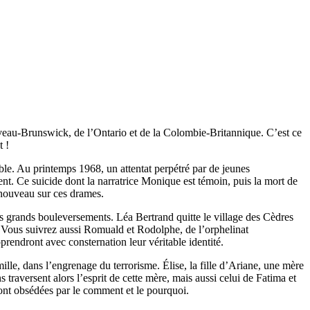
veau-Brunswick, de l’Ontario et de la Colombie-Britannique. C’est ce
t !
ble. Au printemps 1968, un attentat perpétré par de jeunes
nt. Ce suicide dont la narratrice Monique est témoin, puis la mort de
e nouveau sur ces drames.
s grands bouleversements. Léa Bertrand quitte le village des Cèdres
nt. Vous suivrez aussi Romuald et Rodolphe, de l’orphelinat
prendront avec consternation leur véritable identité.
ille, dans l’engrenage du terrorisme. Élise, la fille d’Ariane, une mère
 traversent alors l’esprit de cette mère, mais aussi celui de Fatima et
sont obsédées par le comment et le pourquoi.