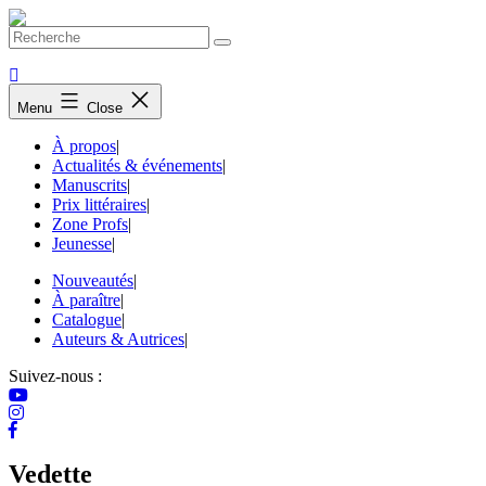
Skip
to
content
Menu
Close
À propos
|
Actualités & événements
|
Manuscrits
|
Prix littéraires
|
Zone Profs
|
Jeunesse
|
Nouveautés
|
À paraître
|
Catalogue
|
Auteurs & Autrices
|
Suivez-nous :
Vedette