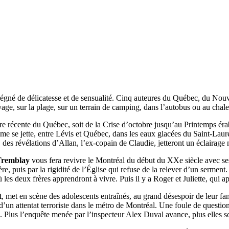
régné de délicatesse et de sensualité. Cinq auteures du Québec, du Nou
age, sur la plage, sur un terrain de camping, dans l’autobus ou au chale
re récente du Québec, soit de la Crise d’octobre jusqu’au Printemps éra
e se jette, entre Lévis et Québec, dans les eaux glacées du Saint-Laure
, des révélations d’Allan, l’ex-copain de Claudie, jetteront un éclairag
Tremblay
vous fera revivre le Montréal du début du XXe siècle avec se
ère, puis par la rigidité de l’Église qui refuse de la relever d’un serme
les deux frères apprendront à vivre. Puis il y a Roger et Juliette, qui ap
t
, met en scène des adolescents entraînés, au grand désespoir de leur fam
d’un attentat terroriste dans le métro de Montréal. Une foule de questions
sés. Plus l’enquête menée par l’inspecteur Alex Duval avance, plus elles 