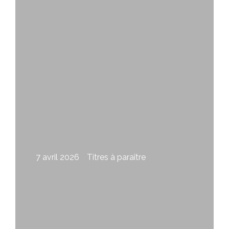
Fleury
7 avril 2026
Titres à paraître
Impunité de Claude Fleury