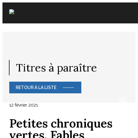
Skip
to
content
Titres à paraître
RETOUR À LA LISTE
12 février 2021
Petites chroniques
vertes. Fables