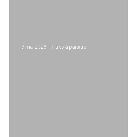
7 mai 2026
Titres à paraître
Le ciel à finir, de Brigitte Lavallée