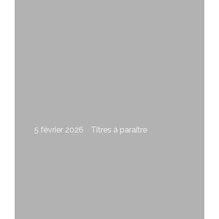
5 février 2026
Titres à paraître
La couleur du feu d’Alex Trahan