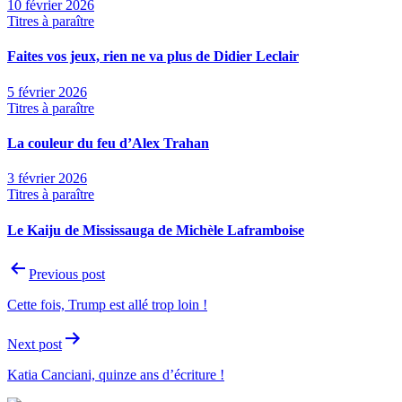
10 février 2026
Titres à paraître
Faites vos jeux, rien ne va plus de Didier Leclair
5 février 2026
Titres à paraître
La couleur du feu d’Alex Trahan
3 février 2026
Titres à paraître
Le Kaiju de Mississauga de Michèle Laframboise
Navigation
Previous post
de
Cette fois, Trump est allé trop loin !
l'article
Next post
Katia Canciani, quinze ans d’écriture !