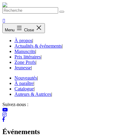
Skip
to
content
Menu
Close
À propos
|
Actualités & événements
|
Manuscrits
|
Prix littéraires
|
Zone Profs
|
Jeunesse
|
Nouveautés
|
À paraître
|
Catalogue
|
Auteurs & Autrices
|
Suivez-nous :
Événements