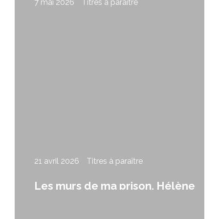
7 mai 2026
Titres à paraître
Le ciel à finir, de Brigitte Lavallée
21 avril 2026
Titres à paraître
Les murs de ma prison, Hélène
Lavery