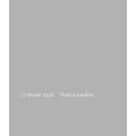
Leblanc
17 février 2026
Titres à paraître
Fuir le feu de Micheline Marchand