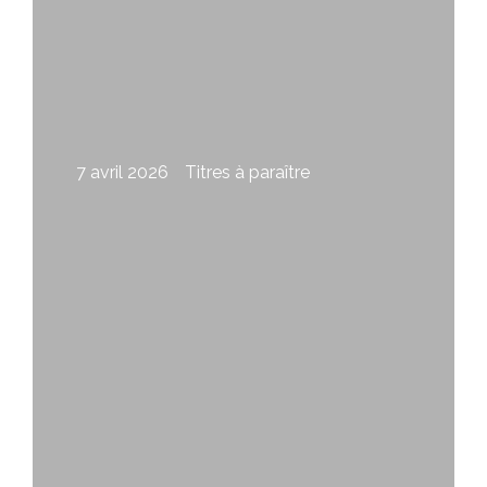
7 avril 2026
Titres à paraître
Impunité de Claude Fleury