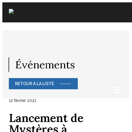
Skip
to
content
Événements
RETOUR À LA LISTE
12 février 2021
Lancement de
Mystères à