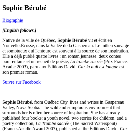
Sophie Bérubé
Biographie
[English follows.]
Native de la ville de Québec,
Sophie Bérubé
vit et écrit en
Nouvelle-Écosse, dans la Vallée de la Gaspereau. Le milieu sauvage
et somptueux qui l'entoure est souvent à la source de son inspiration.
Elle a déjà publié quatre livres : un roman jeunesse, deux contes
pour enfants et un recueil de poésie,
La trombe sacrée
(Prix France-
Acadie 2003), paru aux Éditions David.
Car la nuit est longue
est
son premier roman.
Suivre sur Facebook
S
o
p
hie
B
é
r
u
bé
, f
r
o
m Qu
é
bec City, lives and w
r
ites in
Gaspe
r
e
au
V
al
le
y
, N
o
va Sc
o
tia
. The wild and sumptu
o
us envi
r
o
nment that
su
r
r
o
un
ds he
r
is
o
ften
he
r
s
o
u
r
ce
o
f inspi
r
ati
o
n. She has
al
r
e
ady
published f
o
u
r
b
o
o
ks: a y
o
uth n
o
vel, tw
o
st
o
r
ies f
o
r
child
r
e
n, and a
p
o
et
r
y
c
o
l
le
cti
o
n
,
La
T
r
o
mbe
sa
c
r
ée
(The
Sa
c
r
e
d Wate
r
sp
o
ut)
(F
r
ance-Aca
di
e Awa
r
d 2003), published at
the É
di
ti
o
ns
Dav
id
.
Ca
r