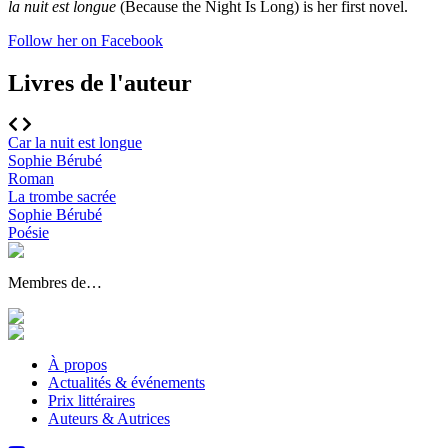
la
nuit
est
l
o
ngue
(Because the Night Is L
o
ng)
is he
r
fi
r
st n
o
vel.
Follow her on Facebook
Livres de l'auteur
Car la nuit est longue
Sophie Bérubé
Roman
La trombe sacrée
Sophie Bérubé
Poésie
Membres de…
À propos
Actualités & événements
Prix littéraires
Auteurs & Autrices