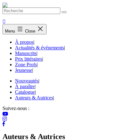
Skip
to
content
Menu
Close
À propos
|
Actualités & événements
|
Manuscrits
|
Prix littéraires
|
Zone Profs
|
Jeunesse
|
Nouveautés
|
À paraître
|
Catalogue
|
Auteurs & Autrices
|
Suivez-nous :
Auteurs & Autrices