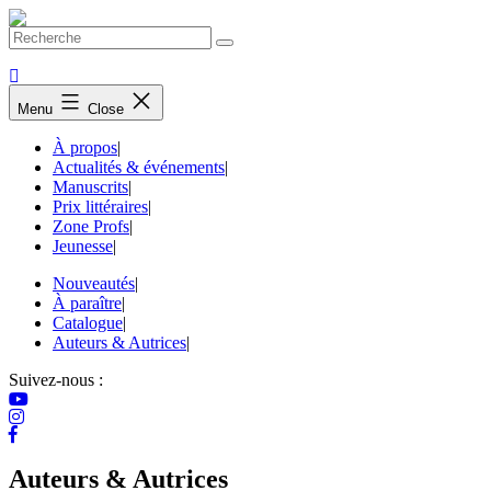
Skip
to
content
Menu
Close
À propos
|
Actualités & événements
|
Manuscrits
|
Prix littéraires
|
Zone Profs
|
Jeunesse
|
Nouveautés
|
À paraître
|
Catalogue
|
Auteurs & Autrices
|
Suivez-nous :
Auteurs & Autrices