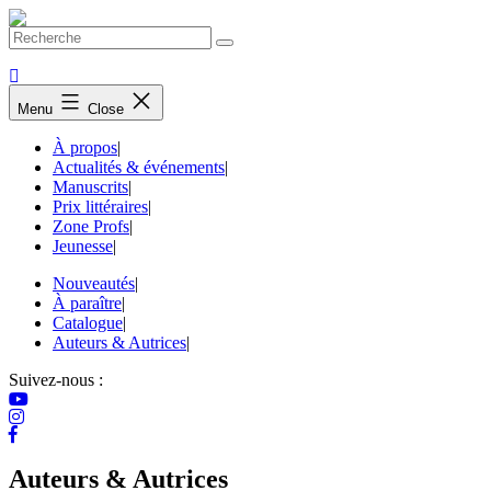
Skip
to
content
Menu
Close
À propos
|
Actualités & événements
|
Manuscrits
|
Prix littéraires
|
Zone Profs
|
Jeunesse
|
Nouveautés
|
À paraître
|
Catalogue
|
Auteurs & Autrices
|
Suivez-nous :
Auteurs & Autrices