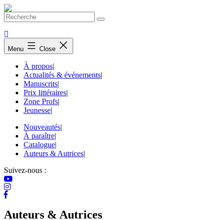
Skip
to
content
Menu
Close
À propos
|
Actualités & événements
|
Manuscrits
|
Prix littéraires
|
Zone Profs
|
Jeunesse
|
Nouveautés
|
À paraître
|
Catalogue
|
Auteurs & Autrices
|
Suivez-nous :
Auteurs & Autrices