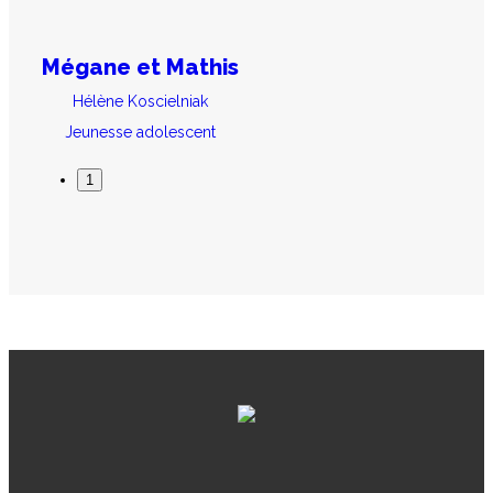
Mégane et Mathis
Hélène Koscielniak
Jeunesse adolescent
1