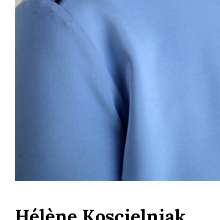
Hélène Koscielniak