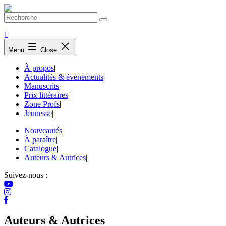
Skip
to
content
Menu
Close
À propos
|
Actualités & événements
|
Manuscrits
|
Prix littéraires
|
Zone Profs
|
Jeunesse
|
Nouveautés
|
À paraître
|
Catalogue
|
Auteurs & Autrices
|
Suivez-nous :
Auteurs & Autrices