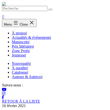
Skip
to
content
Menu
Close
À propos
|
Actualités & événements
|
Manuscrits
|
Prix littéraires
|
Zone Profs
|
Jeunesse
|
Nouveautés
|
À paraître
|
Catalogue
|
Auteurs & Autrices
|
Suivez-nous :
RETOUR À LA LISTE
16 février 2021