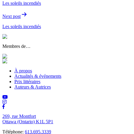
Les soleils incendiés
l'article
Next post
Les soleils incendiés
Membres de…
À propos
Actualités & événements
Prix littéraires
Auteurs & Autrices
269, rue Montfort
Ottawa (Ontario) K1L 5P1
Téléphone:
613.695.3339