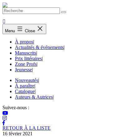
Skip
to
content
Menu
Close
À propos
|
Actualités & événements
|
Manuscrits
|
Prix littéraires
|
Zone Profs
|
Jeunesse
|
Nouveautés
|
À paraître
|
Catalogue
|
Auteurs & Autrices
|
Suivez-nous :
RETOUR À LA LISTE
16 février 2021