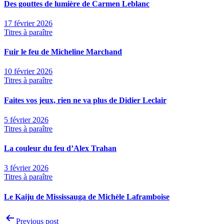
Des gouttes de lumière de Carmen Leblanc
17 février 2026
Titres à paraître
Fuir le feu de Micheline Marchand
10 février 2026
Titres à paraître
Faites vos jeux, rien ne va plus de Didier Leclair
5 février 2026
Titres à paraître
La couleur du feu d’Alex Trahan
3 février 2026
Titres à paraître
Le Kaiju de Mississauga de Michèle Laframboise
Navigation
Previous post