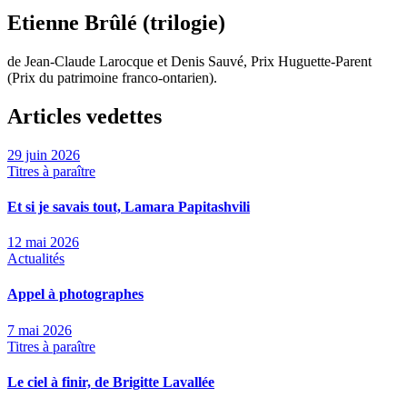
Etienne Brûlé (trilogie)
de Jean-Claude Larocque et Denis Sauvé, Prix Huguette-Parent
(Prix du patrimoine franco-ontarien).
Articles vedettes
29 juin 2026
Titres à paraître
Et si je savais tout, Lamara Papitashvili
12 mai 2026
Actualités
Appel à photographes
7 mai 2026
Titres à paraître
Le ciel à finir, de Brigitte Lavallée