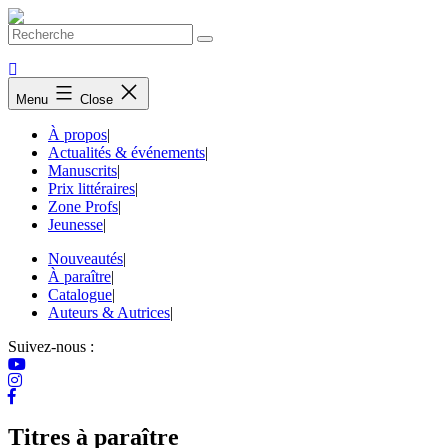
Skip
to
content
Menu
Close
À propos
|
Actualités & événements
|
Manuscrits
|
Prix littéraires
|
Zone Profs
|
Jeunesse
|
Nouveautés
|
À paraître
|
Catalogue
|
Auteurs & Autrices
|
Suivez-nous :
Titres à paraître