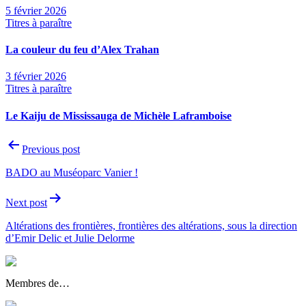
5 février 2026
Titres à paraître
La couleur du feu d’Alex Trahan
3 février 2026
Titres à paraître
Le Kaiju de Mississauga de Michèle Laframboise
Navigation
Previous post
de
BADO au Muséoparc Vanier !
l'article
Next post
Altérations des frontières, frontières des altérations, sous la direction
d’Emir Delic et Julie Delorme
Membres de…