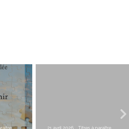
raître
21 avril 2026
Titres à paraître