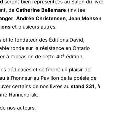
id
seront bien représentées au Salon du livre
ent, de
Catherine Bellemare
(invitée
langer
,
Andrée Christensen
,
Jean Mohsen
iens
et plusieurs autres.
s et le fondateur des Éditions David,
able ronde sur la résistance en Ontario
e
r à l’occasion de cette 40
édition.
es dédicaces et se feront un plaisir de
au à l’honneur au Pavillon de la poésie de
uver certains de nos livres au
stand 231
, à
airie Hannenorak.
 de nos auteurs.