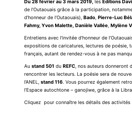
Du 28 février au 3 mars 2019
,
les
Éditions Dav
de l’Outaouais grâce à la participation, notamm
d’honneur de l’Outaouais),
Bado
,
Pierre-Luc Bé
Fahmy, Yvon Malette,
Danièle Vallée
,
Mylène V
Entretiens avec l’invitée d’honneur de l’Outaouai
expositions de caricatures, lectures de poésie, t
français, autant de rendez-vous à ne pas manque
Au
stand 501
du
REFC
, nos auteurs donneront d
rencontrer les lecteurs. La poésie sera de nouve
l’ANEL,
stand 116
. Vous pourrez également retro
l’Espace autochtone – ganojiwe, grâce à la Libr
Cliquez pour connaître les détails des activités