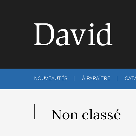
Skip
to
content
NOUVEAUTÉS
|
À PARAÎTRE
|
CAT
Non classé