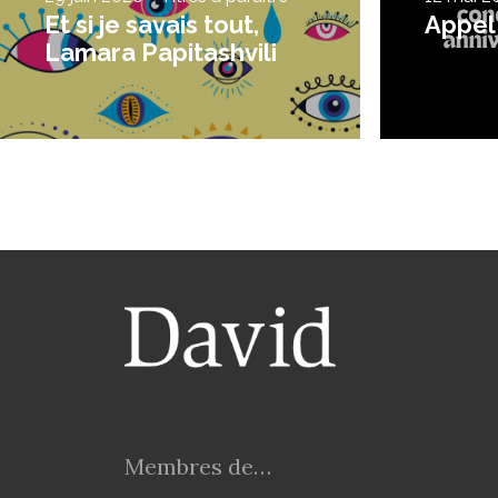
Et si je savais tout,
Appel
Lamara Papitashvili
Membres de…