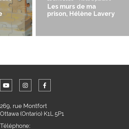
Les murs de ma
e
prison, Hélène Lavery
269, rue Montfort
Ottawa (Ontario) K1L 5P1
Téléphone: