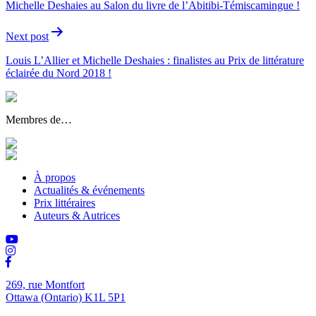
Michelle Deshaies au Salon du livre de l’Abitibi-Témiscamingue !
l'article
Next post
Louis L’Allier et Michelle Deshaies : finalistes au Prix de littérature
éclairée du Nord 2018 !
Membres de…
À propos
Actualités & événements
Prix littéraires
Auteurs & Autrices
269, rue Montfort
Ottawa (Ontario) K1L 5P1