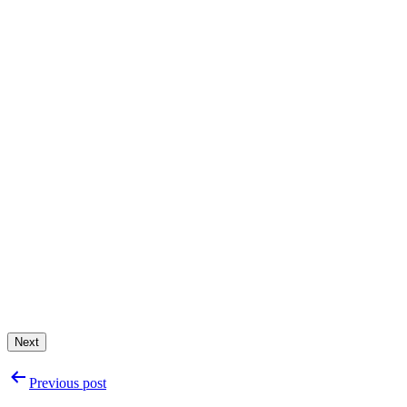
Next
Navigation
Previous post
de