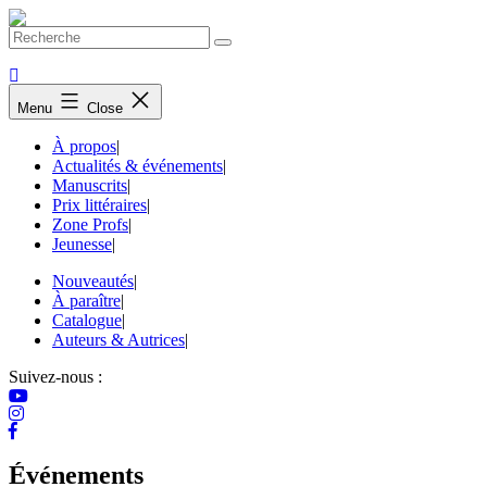
Skip
to
content
Menu
Close
À propos
|
Actualités & événements
|
Manuscrits
|
Prix littéraires
|
Zone Profs
|
Jeunesse
|
Nouveautés
|
À paraître
|
Catalogue
|
Auteurs & Autrices
|
Suivez-nous :
Événements