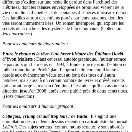
différents s’exilent sur une petite île perdue dans l’archipel des
Hébrides, dont les falaises enveloppées de brouillard vibrent de la
vie de millions d’abeilles et de centaines d’espèces d’oiseaux de mer.
Ces familles auront des enfants portés par leurs passions, dont les
vies seront intimement liées. Un roman intemporel qui explore les
secrets de la ruche et les mystères de l’âme humaine. (Collection
Voix narratives
)
Pour les amateurs de biographies :
Entre le risque et le rêve. Une brève histoire des Éditions David
d’
Yvon Malette
: Dans cet essai autobiographique, l’auteur retrace
le parcours qui l’a mené, en 1993, à fonder une maison d’édition en
milieu minoritaire. Privilégiant l’approche du conteur, il laisse la
parole aux événements vécus tout au long des rues qu’il aura
habitées, mais aussi à un certain nombre de livres et d’événements
qui auront forgé la maison d’édition. C’est ainsi qu’il en assumera la
direction jusqu’en 2008, après avoir publié près de deux cents titres.
(
Hors collection
)
Pour les amateurs d’humour grinçant :
Cette fois, Trump est allé trop loin !
de
Bado
: Il s’agit d’une
compilation des meilleurs dessins récents du caricaturiste du journal
LeDroit
. Des sujets sérieux, comme moins sérieux, y sont abordés,