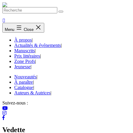
Skip
to
content
Menu
Close
À propos
|
Actualités & événements
|
Manuscrits
|
Prix littéraires
|
Zone Profs
|
Jeunesse
|
Nouveautés
|
À paraître
|
Catalogue
|
Auteurs & Autrices
|
Suivez-nous :
Vedette