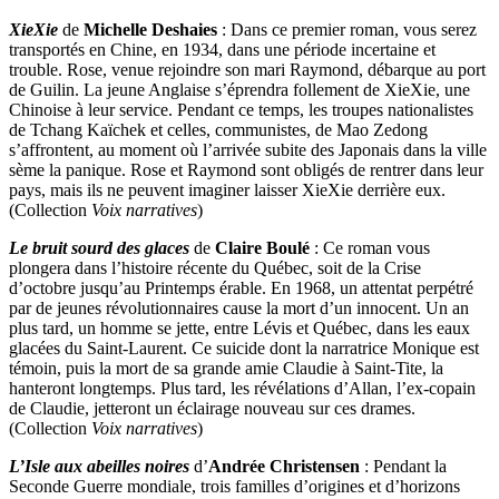
XieXie
de
Michelle Deshaies
: Dans ce premier roman, vous serez
transportés en Chine, en 1934, dans une période incertaine et
trouble. Rose, venue rejoindre son mari Raymond, débarque au port
de Guilin. La jeune Anglaise s’éprendra follement de XieXie, une
Chinoise à leur service. Pendant ce temps, les troupes nationalistes
de Tchang Kaïchek et celles, communistes, de Mao Zedong
s’affrontent, au moment où l’arrivée subite des Japonais dans la ville
sème la panique. Rose et Raymond sont obligés de rentrer dans leur
pays, mais ils ne peuvent imaginer laisser XieXie derrière eux.
(Collection
Voix narratives
)
Le bruit sourd des glaces
de
Claire Boulé
: Ce roman vous
plongera dans l’histoire récente du Québec, soit de la Crise
d’octobre jusqu’au Printemps érable. En 1968, un attentat perpétré
par de jeunes révolutionnaires cause la mort d’un innocent. Un an
plus tard, un homme se jette, entre Lévis et Québec, dans les eaux
glacées du Saint-Laurent. Ce suicide dont la narratrice Monique est
témoin, puis la mort de sa grande amie Claudie à Saint-Tite, la
hanteront longtemps. Plus tard, les révélations d’Allan, l’ex-copain
de Claudie, jetteront un éclairage nouveau sur ces drames.
(Collection
Voix narratives
)
L’Isle aux abeilles noires
d’
Andrée Christensen
: Pendant la
Seconde Guerre mondiale, trois familles d’origines et d’horizons