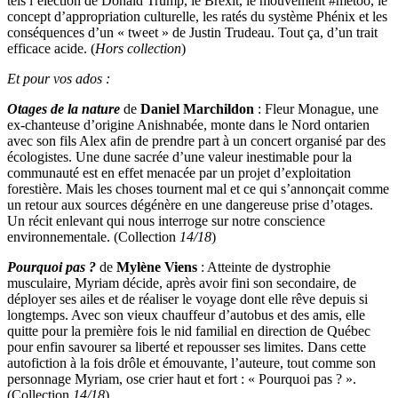
tels l’élection de Donald Trump, le Brexit, le mouvement #metoo, le
concept d’appropriation culturelle, les ratés du système Phénix et les
conséquences d’un « tweet » de Justin Trudeau. Tout ça, d’un trait
efficace acide. (
Hors collection
)
Et pour vos ados :
Otages de la nature
de
Daniel Marchildon
: Fleur Monague, une
ex-chanteuse d’origine Anishnabée, monte dans le Nord ontarien
avec son fils Alex afin de prendre part à un concert organisé par des
écologistes. Une dune sacrée d’une valeur inestimable pour la
communauté est en effet menacée par un projet d’exploitation
forestière. Mais les choses tournent mal et ce qui s’annonçait comme
un retour aux sources dégénère en une dangereuse prise d’otages.
Un récit enlevant qui nous interroge sur notre conscience
environnementale. (Collection
14/18
)
Pourquoi pas ?
de
Mylène Viens
: Atteinte de dystrophie
musculaire, Myriam décide, après avoir fini son secondaire, de
déployer ses ailes et de réaliser le voyage dont elle rêve depuis si
longtemps. Avec son vieux chauffeur d’autobus et des amis, elle
quitte pour la première fois le nid familial en direction de Québec
pour enfin savourer sa liberté et repousser ses limites. Dans cette
autofiction à la fois drôle et émouvante, l’auteure, tout comme son
personnage Myriam, ose crier haut et fort : « Pourquoi pas ? ».
(Collection
14/18
)