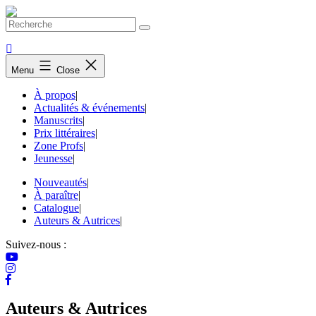
Skip
to
content
Menu
Close
À propos
|
Actualités & événements
|
Manuscrits
|
Prix littéraires
|
Zone Profs
|
Jeunesse
|
Nouveautés
|
À paraître
|
Catalogue
|
Auteurs & Autrices
|
Suivez-nous :
Auteurs & Autrices