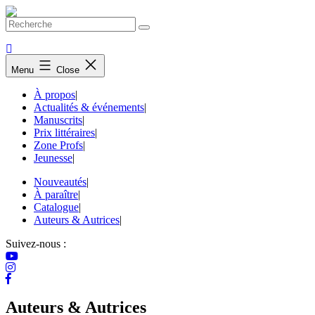
Skip
to
content
Menu
Close
À propos
|
Actualités & événements
|
Manuscrits
|
Prix littéraires
|
Zone Profs
|
Jeunesse
|
Nouveautés
|
À paraître
|
Catalogue
|
Auteurs & Autrices
|
Suivez-nous :
Auteurs & Autrices