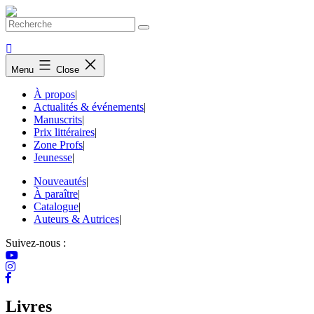
Skip
to
content
Menu
Close
À propos
|
Actualités & événements
|
Manuscrits
|
Prix littéraires
|
Zone Profs
|
Jeunesse
|
Nouveautés
|
À paraître
|
Catalogue
|
Auteurs & Autrices
|
Suivez-nous :
Livres