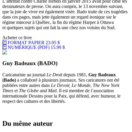
L’attentat contre Charlie Hebdo en janvier 2015 avait pour cible les
dessinateurs de presse. On aura compris, le 13 novembre suivant,
que la joie de vivre est également visée. Bado traite de ces tragédies
dans ces pages, mais jette également un regard ironique sur le
régime minceur à Québec, la fin du régime Harper à Ottawa
et quelques sujets qui ont fait la une chez nos voisins du Sud.
Acheter ce livre
FORMAT PAPIER
23.95 $
NUMÉRIQUE (PDF)
15.99 $
Guy Badeaux (BADO)
Caricaturiste au journal
Le Droit
depuis 1981,
Guy Badeaux
(Bado)
a collaboré à plusieurs journaux. Ses caricatures ont été
publiées entre autres dans
Le Devoir, Le Monde
,
The New York
Times
et
The Globe and Mail
. Il est membre de l’association
internationale Dessins pour la Paix, qui défend, avec humour, le
respect des cultures et des libertés.
Du même auteur