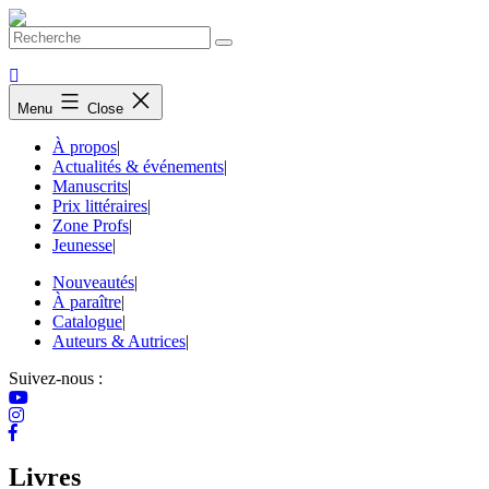
Skip
to
content
Menu
Close
À propos
|
Actualités & événements
|
Manuscrits
|
Prix littéraires
|
Zone Profs
|
Jeunesse
|
Nouveautés
|
À paraître
|
Catalogue
|
Auteurs & Autrices
|
Suivez-nous :
Livres