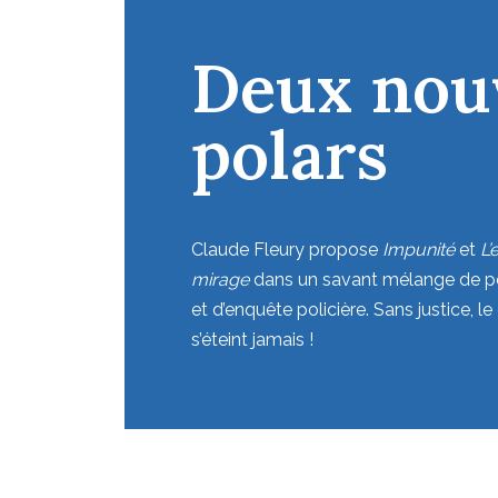
Deux nou
Des lectu
Retrouve
polars
saisissan
l’univers 
Didier Le
Claude Fleury propose
Découvrez des plumes qui font vivre
Impunité
et
L’
mirage
Le deuil d’un père, la justice réparatr
dans un savant mélange de pola
et d’enquête policière. Sans justice, 
pardonner, la vengeance politique… les 
Faites vos jeux, rien ne va plus
renoue
s’éteint jamais !
printanière sont saisissants.
et la vivacité de l’univers de Didier Lec
ingrédients d’un très bon roman d’esp