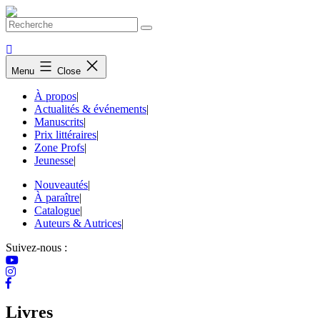
Skip
to
content
Menu
Close
À propos
|
Actualités & événements
|
Manuscrits
|
Prix littéraires
|
Zone Profs
|
Jeunesse
|
Nouveautés
|
À paraître
|
Catalogue
|
Auteurs & Autrices
|
Suivez-nous :
Livres