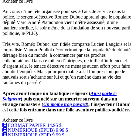
Acheter ce livre
Au cours d’une fête organisée pour ses 30 ans de service dans la
police, le sergent-détective Roméo Dubuc apprend que le populaire
député Marc-André Plamondon vient d’être assassiné, d’une
manière sordide, le soir même de la fondation de son nouveau parti
politique, le PLIQ.
Très vite, Roméo Dubuc, son fidèle comparse Lucien Langlois et la
journaliste Manon Pouliot découvriront que la popularité du député
dérange bien du monde, à commencer par ses proches
collaborateurs. Dans ce milieu d’intrigues, de trafic d’influence et
d’argent sale, le tenace détective ne ménage aucun effort pour faire
aboutir l’enquête. Mais pourquoi diable a-t‑il l’impression que le
mauvais sort s’acharne sur lui et qu’on ramène dans sa vie des
fantômes du passé ?
Après avoir traqué un fanatique religieux (
Ainsi parle le
Saigneur
) puis enquêté sur un meurtre survenu dans un
étrange monastère (
Un moine trop bavard
), l’inspecteur Dubuc
est cette fois entraîné dans une folle aventure politico-policière.
Acheter ce livre
FORMAT PAPIER
14.95 $
NUMÉRIQUE (EPUB)
9.99 $
NUMÉRIQUE (PDF)
9.99 $