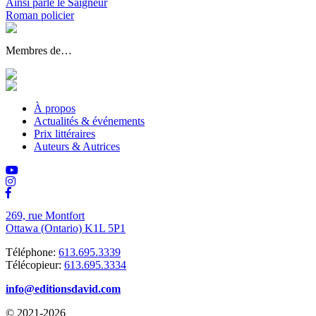
Ainsi parle le Saigneur
Roman policier
Membres de…
À propos
Actualités & événements
Prix littéraires
Auteurs & Autrices
269, rue Montfort
Ottawa (Ontario) K1L 5P1
Téléphone:
613.695.3339
Télécopieur:
613.695.3334
info@editionsdavid.com
© 2021-2026