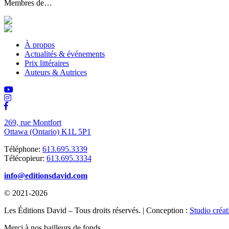
Membres de…
À propos
Actualités & événements
Prix littéraires
Auteurs & Autrices
269, rue Montfort
Ottawa (Ontario) K1L 5P1
Téléphone:
613.695.3339
Télécopieur:
613.695.3334
info@editionsdavid.com
© 2021-2026
Les Éditions David – Tous droits réservés. | Conception :
Studio créat
Merci à nos bailleurs de fonds