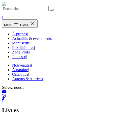
Skip
to
content
Menu
Close
À propos
|
Actualités & événements
|
Manuscrits
|
Prix littéraires
|
Zone Profs
|
Jeunesse
|
Nouveautés
|
À paraître
|
Catalogue
|
Auteurs & Autrices
|
Suivez-nous :
Livres