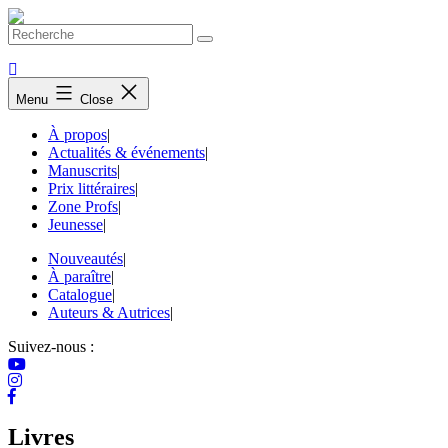
Skip
to
content
Menu
Close
À propos
|
Actualités & événements
|
Manuscrits
|
Prix littéraires
|
Zone Profs
|
Jeunesse
|
Nouveautés
|
À paraître
|
Catalogue
|
Auteurs & Autrices
|
Suivez-nous :
Livres