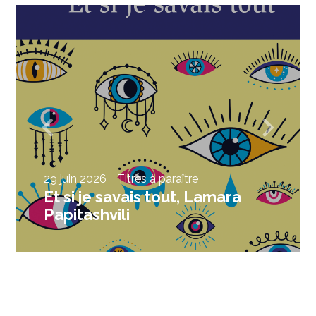
29 juin 2026
Titres à paraître
Et si je savais tout, Lamara
Papitashvili