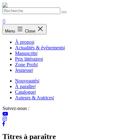
Skip
to
content
Menu
Close
À propos
|
Actualités & événements
|
Manuscrits
|
Prix littéraires
|
Zone Profs
|
Jeunesse
|
Nouveautés
|
À paraître
|
Catalogue
|
Auteurs & Autrices
|
Suivez-nous :
Titres à paraître