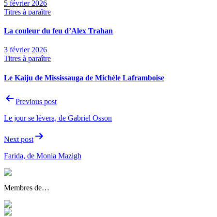
5 février 2026
Titres à paraître
La couleur du feu d’Alex Trahan
3 février 2026
Titres à paraître
Le Kaiju de Mississauga de Michèle Laframboise
Navigation
Previous post
de
Le jour se lèvera, de Gabriel Osson
l'article
Next post
Farida, de Monia Mazigh
Membres de…